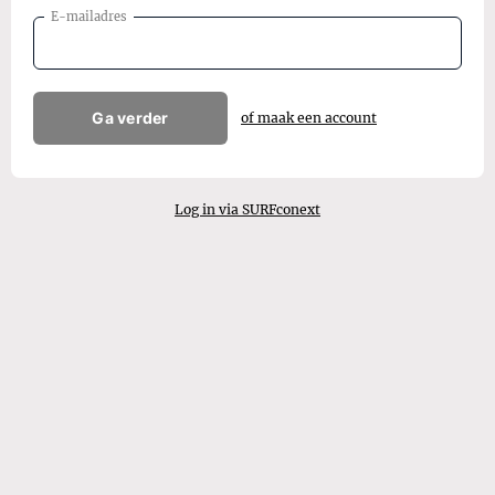
E-mailadres
Ga verder
of maak een account
Log in via SURFconext