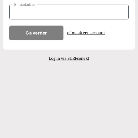
E-mailadres
Ga verder
of maak een account
Log in via SURFconext