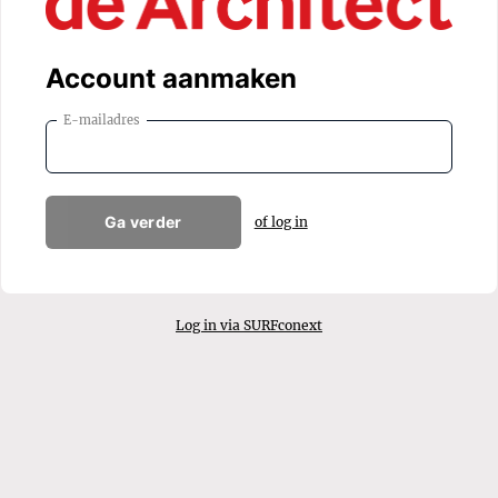
Account aanmaken
E-mailadres
Ga verder
of log in
Log in via SURFconext