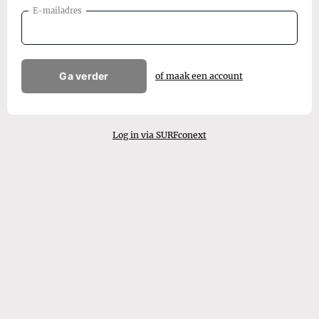
E-mailadres
Ga verder
of maak een account
Log in via SURFconext