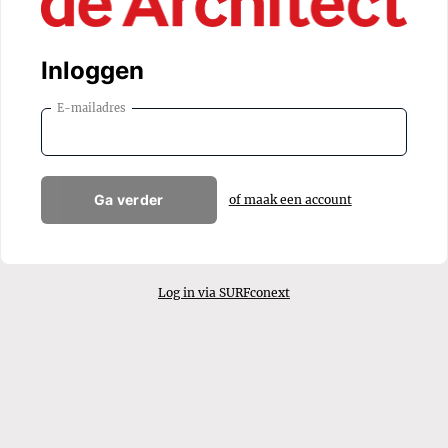
Inloggen
E-mailadres
Ga verder
of maak een account
Log in via SURFconext