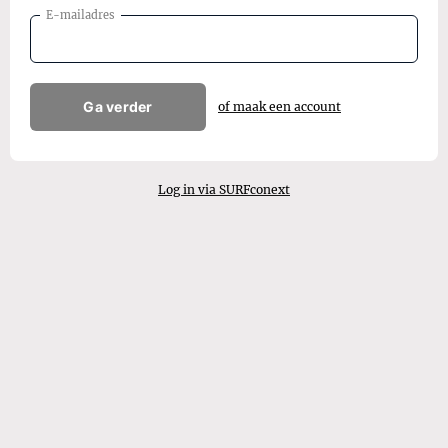
E-mailadres
Ga verder
of maak een account
Log in via SURFconext