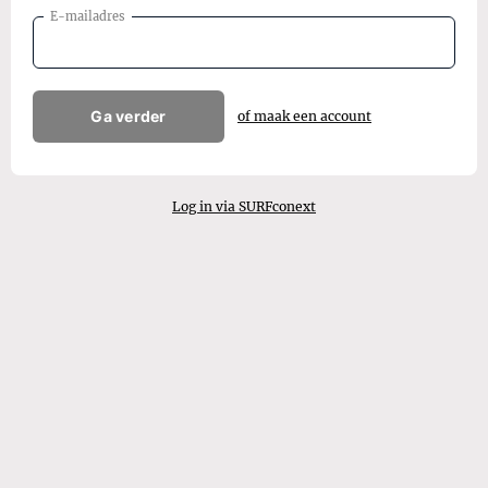
E-mailadres
Ga verder
of maak een account
Log in via SURFconext