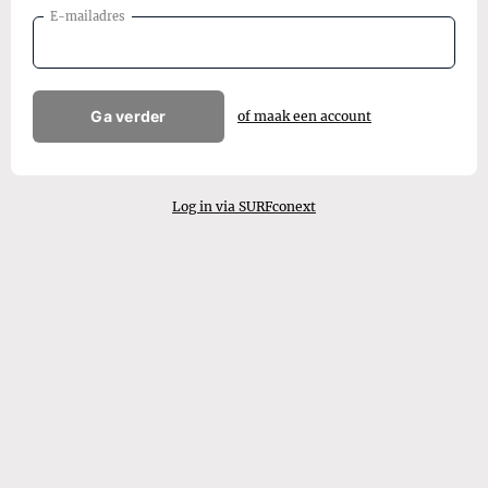
E-mailadres
Ga verder
of maak een account
Log in via SURFconext