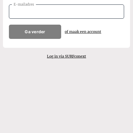
E-mailadres
Ga verder
of maak een account
Log in via SURFconext