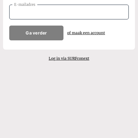
E-mailadres
Ga verder
of maak een account
Log in via SURFconext