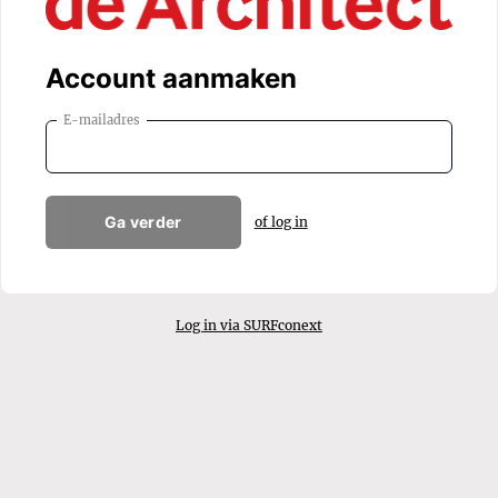
Account aanmaken
E-mailadres
Ga verder
of log in
Log in via SURFconext