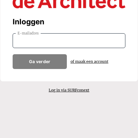
Inloggen
E-mailadres
Ga verder
of maak een account
Log in via SURFconext