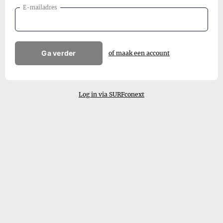
E-mailadres
Ga verder
of maak een account
Log in via SURFconext