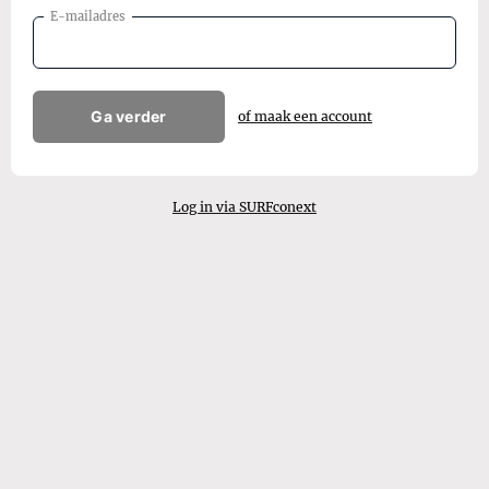
E-mailadres
Ga verder
of maak een account
Log in via SURFconext