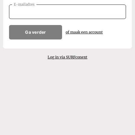
E-mailadres
Ga verder
of maak een account
Log in via SURFconext