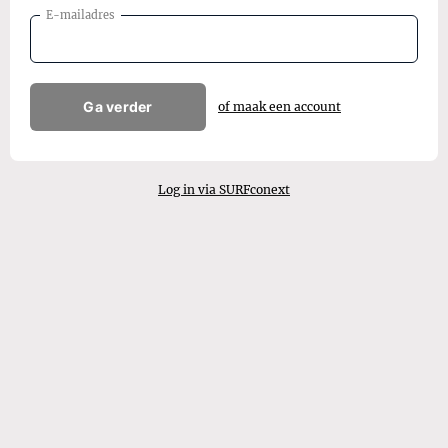
E-mailadres
Ga verder
of maak een account
Log in via SURFconext