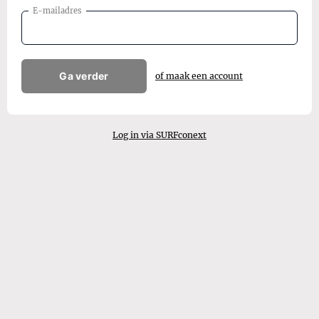
E-mailadres
Ga verder
of maak een account
Log in via SURFconext