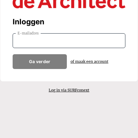
Inloggen
E-mailadres
Ga verder
of maak een account
Log in via SURFconext