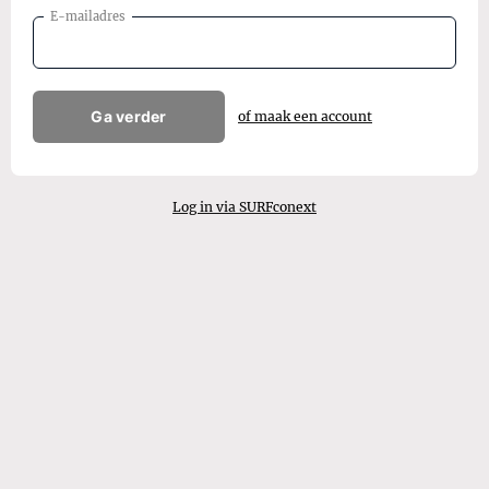
E-mailadres
Ga verder
of maak een account
Log in via SURFconext