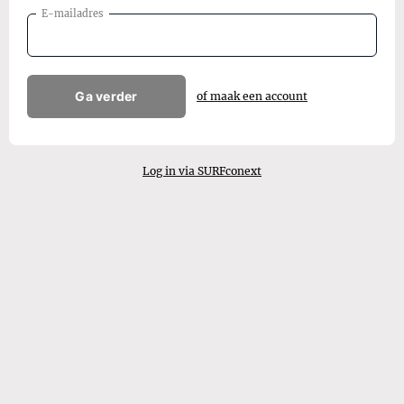
E-mailadres
Ga verder
of maak een account
Log in via SURFconext