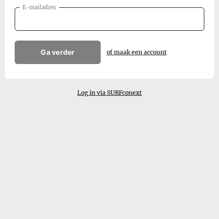
E-mailadres
Ga verder
of maak een account
Log in via SURFconext