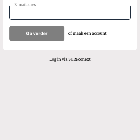
E-mailadres
Ga verder
of maak een account
Log in via SURFconext