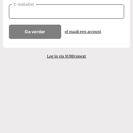
E-mailadres
Ga verder
of maak een account
Log in via SURFconext