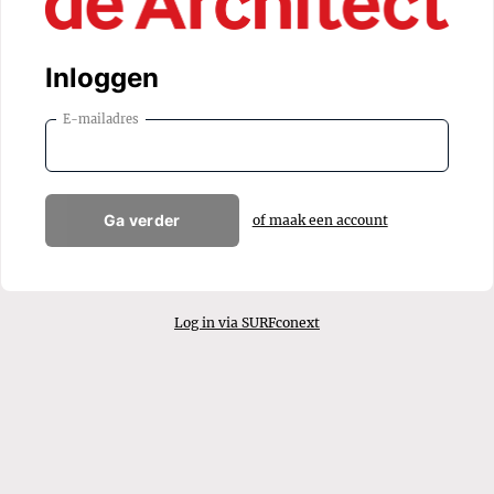
Inloggen
E-mailadres
Ga verder
of maak een account
Log in via SURFconext