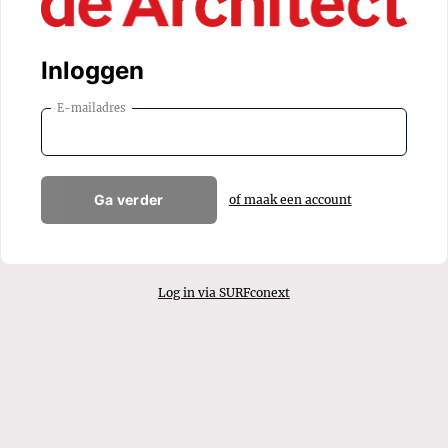
Inloggen
E-mailadres
Ga verder
of maak een account
Log in via SURFconext