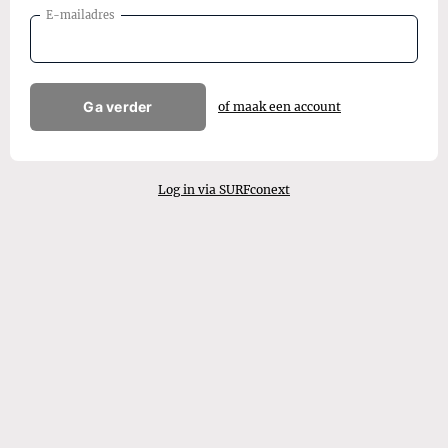
E-mailadres
Ga verder
of maak een account
Log in via SURFconext