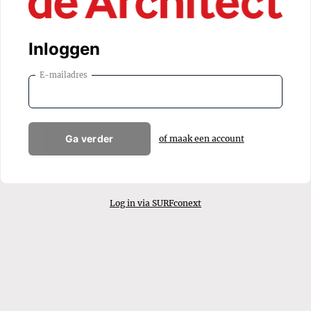
Inloggen
E-mailadres
Ga verder
of maak een account
Log in via SURFconext