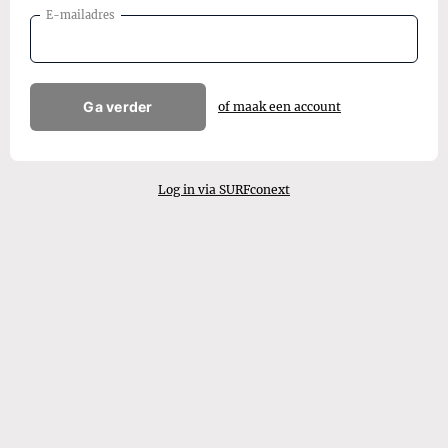
E-mailadres
Ga verder
of maak een account
Log in via SURFconext