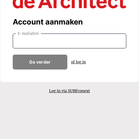
Account aanmaken
E-mailadres
Ga verder
of log in
Log in via SURFconext