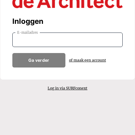
Inloggen
E-mailadres
Ga verder
of maak een account
Log in via SURFconext