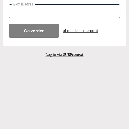
E-mailadres
Ga verder
of maak een account
Log in via SURFconext