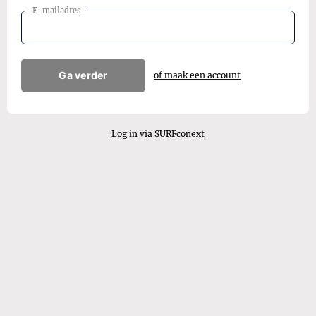
E-mailadres
Ga verder
of maak een account
Log in via SURFconext