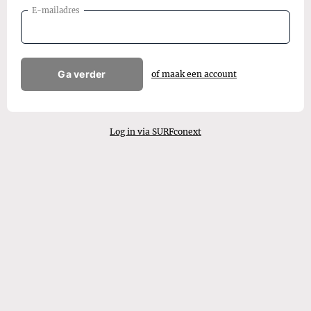
E-mailadres
Ga verder
of maak een account
Log in via SURFconext