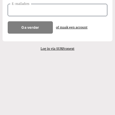
E-mailadres
Ga verder
of maak een account
Log in via SURFconext