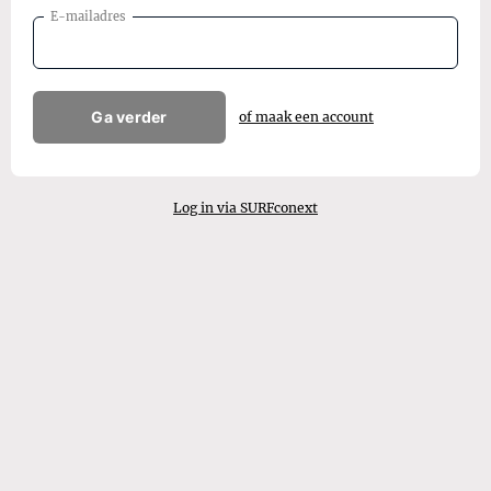
E-mailadres
Ga verder
of maak een account
Log in via SURFconext