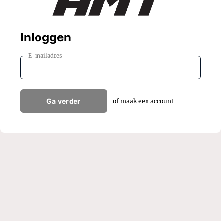
Inloggen
E-mailadres
Ga verder
of maak een account