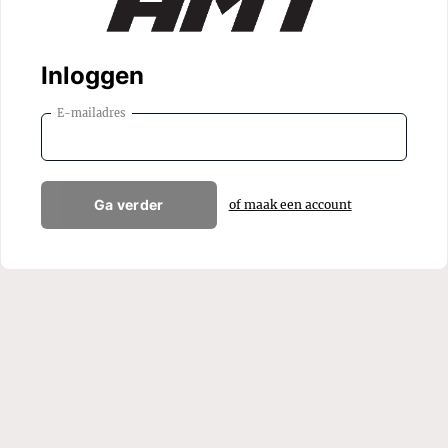
Inloggen
E-mailadres
Ga verder
of maak een account