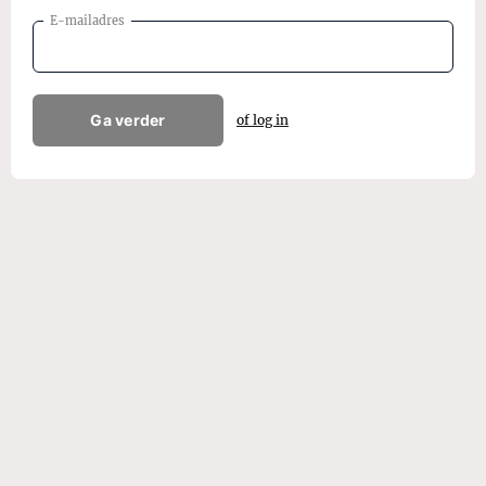
E-mailadres
Ga verder
of log in