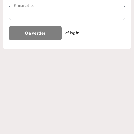
E-mailadres
Ga verder
of log in