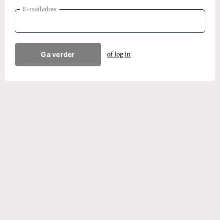
E-mailadres
Ga verder
of log in