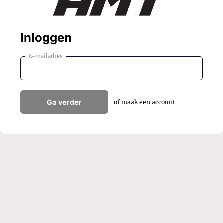
Inloggen
E-mailadres
Ga verder
of maak een account