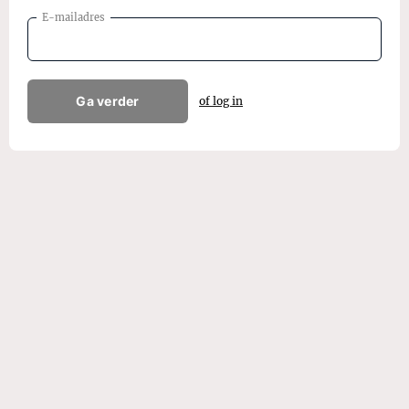
E-mailadres
Ga verder
of log in