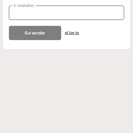
E-mailadres
Ga verder
of log in