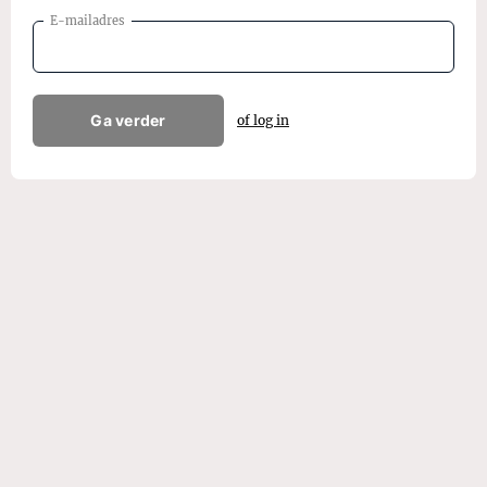
E-mailadres
Ga verder
of log in