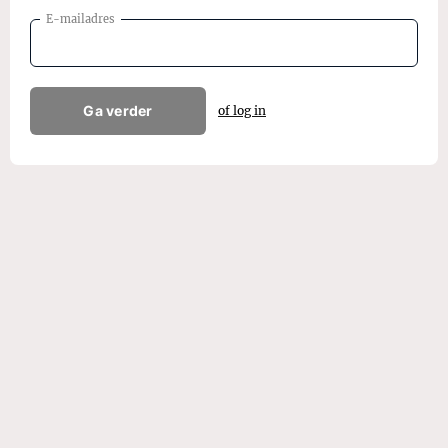
E-mailadres
Ga verder
of log in