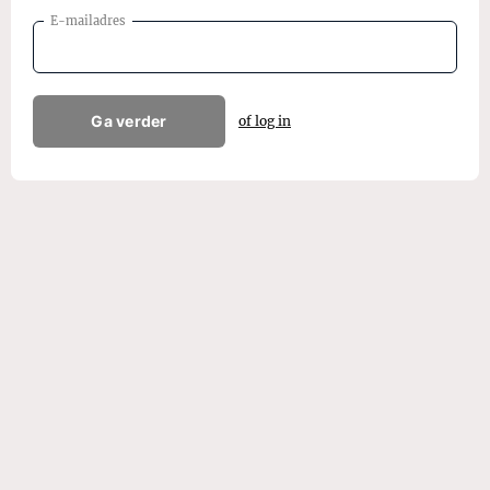
E-mailadres
Ga verder
of log in