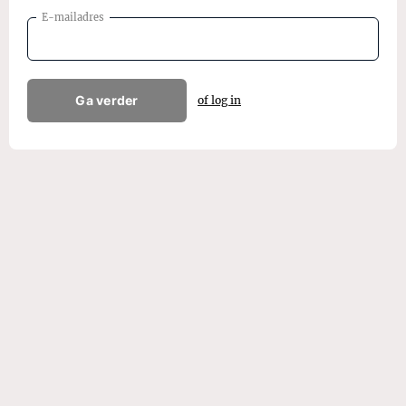
E-mailadres
Ga verder
of log in