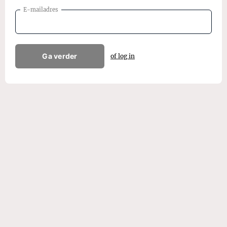
E-mailadres
Ga verder
of log in