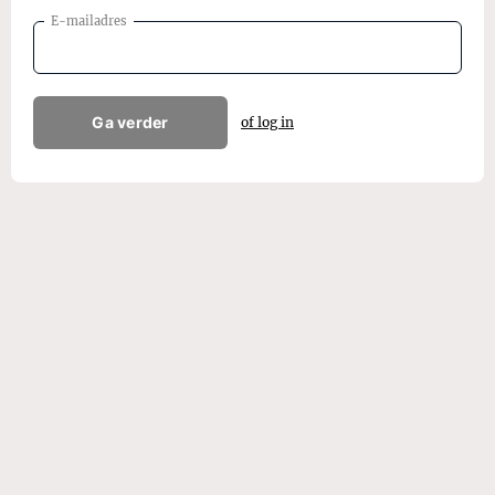
E-mailadres
Ga verder
of log in