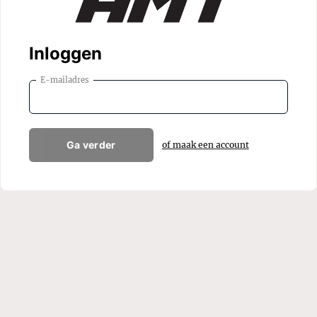
Inloggen
E-mailadres
Ga verder
of maak een account